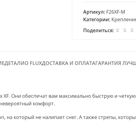
Артикул:
F26XF-M
Категории:
Крепления
Поделиться:
ИЕ
ДЕТАЛИ
О FLUX
ДОСТАВКА И ОПЛАТА
ГАРАНТИЯ ЛУЧ
х XF. Они обеспечат вам максимально быструю и четкую
 невероятный комфорт.
on, на который не налипает снег. А также стрепы, котор