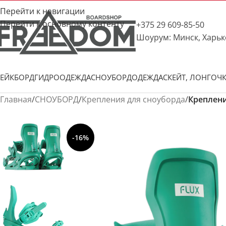
Перейти к навигации
Перейти к основному контенту
+375 29 609-85-50
Шоурум: Минск, Харьк
ЕЙКБОРД
ГИДРООДЕЖДА
СНОУБОРД
ОДЕЖДА
СКЕЙТ, ЛОНГ
ОЧ
Главная
/
СНОУБОРД
/
Крепления для сноуборда
/
Креплени
-16%