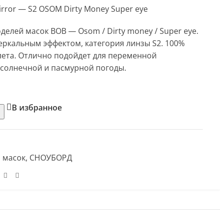
irror — S2 OSOM Dirty Money Super eye
делей масок BOB — Osom / Dirty money / Super eye.
еркальным эффектом, категория линзы S2. 100%
лета. Отлично подойдет для переменной
 солнечной и пасмурной погоды.
В избранное
 масок
,
СНОУБОРД