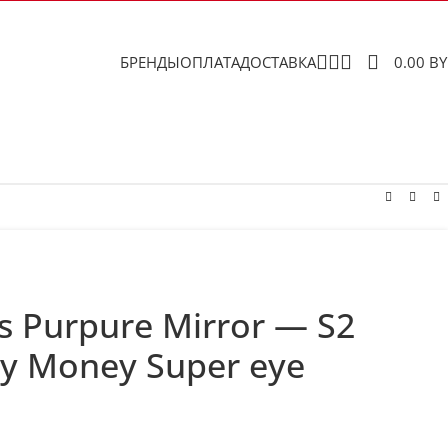
БРЕНДЫ
ОПЛАТА
ДОСТАВКА
0.00
B
s Purpure Mirror — S2
y Money Super eye