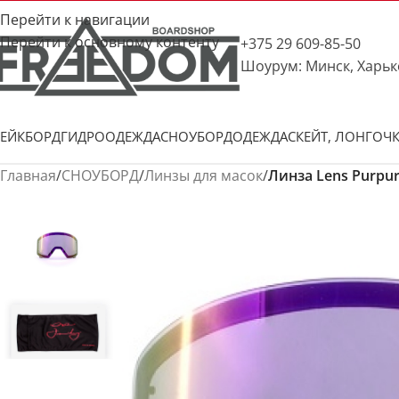
Перейти к навигации
Перейти к основному контенту
+375 29 609-85-50
Шоурум: Минск, Харьк
ЕЙКБОРД
ГИДРООДЕЖДА
СНОУБОРД
ОДЕЖДА
СКЕЙТ, ЛОНГ
ОЧ
Главная
/
СНОУБОРД
/
Линзы для масок
/
Линза Lens Purpur