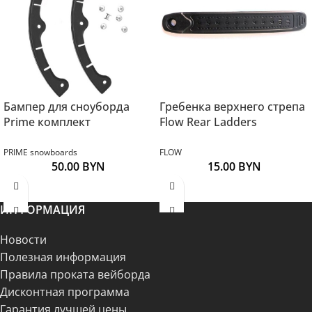
Бампер для сноуборда
Гребенка верхнего стрепа
Prime комплект
Flow Rear Ladders
PRIME snowboards
FLOW
50.00
BYN
15.00
BYN
ИНФОРМАЦИЯ
Новости
Полезная информация
Правила проката вейборда
Дисконтная программа
Гарантия лучшей цены