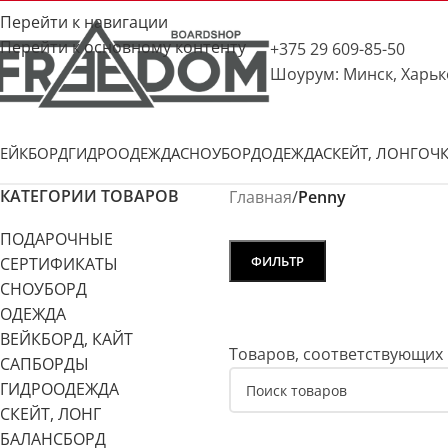
Перейти к навигации
Перейти к основному контенту
+375 29 609-85-50
Шоурум: Минск, Харьк
ЕЙКБОРД
ГИДРООДЕЖДА
СНОУБОРД
ОДЕЖДА
СКЕЙТ, ЛОНГ
ОЧ
КАТЕГОРИИ ТОВАРОВ
Главная
/
Penny
ПОДАРОЧНЫЕ
ФИЛЬТР
СЕРТИФИКАТЫ
СНОУБОРД
ОДЕЖДА
ВЕЙКБОРД, КАЙТ
Товаров, соответствующих 
САПБОРДЫ
ГИДРООДЕЖДА
СКЕЙТ, ЛОНГ
БАЛАНСБОРД