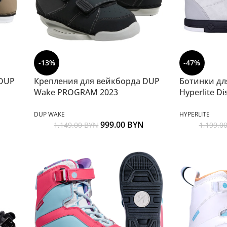
-13%
-47%
 DUP
Крепления для вейкборда DUP
Ботинки дл
Wake PROGRAM 2023
Hyperlite Di
DUP WAKE
HYPERLITE
999.00
BYN
1,149.00
BYN
1,199.0