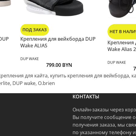
ПОД ЗАКАЗ
НЕТ В НАЛ
 DUP
Крепления для вейкборда DUP
Крепления 
Wake ALIAS
Wake Alias 
DUP WAKE
DUP WAKE
799.00
BYN
7
крепления для кайта, купить крепления для вейкборда, 
lite, DUP wake, O.brien
КОНТАКТЫ
Онлайн-заказы через кор
Вы получите сообщение о
получения заказа, мы свя
по указанному телефону и