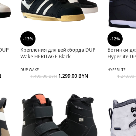
-13%
-12%
 DUP
Крепления для вейкборда DUP
Ботинки дл
Wake HERITAGE Black
Hyperlite Di
DUP WAKE
HYPERLITE
N
1,299.00
BYN
1,499.00
BYN
1,249.00