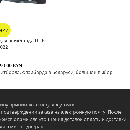
ИЧИИ
для вейкборда DUP
2022
99.00
BYN
кайтборда, флайборда в Беларуси, большой выбор
зину принимаются круглосуточно.
 подтверждении заказа на электронную почту. После
жемся с вами для уточнения деталей оплаты и доставки
ли в мессенджерах.