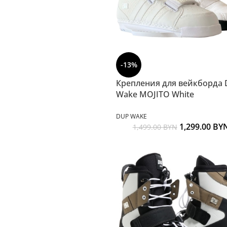
-13%
Крепления для вейкборда
Wake MOJITO White
DUP WAKE
1,299.00
BY
1,499.00
BYN