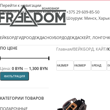
Перейти к навигации
Перейти к основному контенту
+375 29 609-85-50
Шоурум: Минск, Харьк
ЕЙКБОРД
ГИДРООДЕЖДА
СНОУБОРД
ОДЕЖДА
СКЕЙТ, ЛОНГ
ОЧ
ПО ЦЕНЕ
Главная
/
ВЕЙКБОРД, КАЙТ
/
К
РАЗМЕР
РАЗМЕР
БРЕНД
П
Цена:
0 BYN
—
1,300 BYN
ФИЛЬТРАЦИЯ
КАТЕГОРИИ ТОВАРОВ
ПОДАРОЧНЫЕ