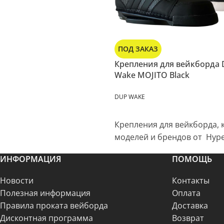
ПОД ЗАКАЗ
Крепления для вейкборда
Wake MOJITO Black
DUP WAKE
Крепления для вейкборда, 
моделей и брендов от Hyper
ИНФОРМАЦИЯ
ПОМОЩЬ
Новости
Контакты
Полезная информация
Оплата
Правила проката вейборда
Доставка
Дисконтная программа
Возврат