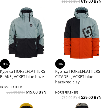
619.00
BYN
889.00
BYN
-30%
-30%
Куртка HORSEFEATHERS
Куртка HORSEFEATHERS
BLAKE JACKET blue haze
CITADEL JACKET blue
haze/red clay
HORSEFEATHERS
619.00
BYN
889.00
BYN
HORSEFEATHERS
539.00
BYN
769.00
BYN