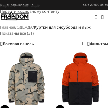
Перейти к навигации
Минск, Харьковская, 15
+375 29 609-85-50
Перейти к основному контенту
Главная
/
ОДЕЖДА
/
Куртки для сноуборда и лыж
Показаны все (31)
Боковая панель
Фильтры