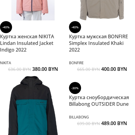
-40%
-40%
Куртка женская NIKITA
Куртка мужская BONFIRE
Lindan Insulated Jacket
Simplex Insulated Khaki
Indigo 2022
2022
NIKITA
BONFIRE
380.00
BYN
400.00
BYN
636.00
BYN
665.00
BYN
-30%
Куртка сноубордическая
Billabong OUTSIDER Dune
BILLABONG
489.00
BYN
699.00
BYN