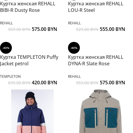
Куртка женская REHALL
Куртка женская REHALL
BIBI-R Dusty Rose
LOU-R Steel
REHALL
REHALL
575.00
BYN
555.00
BYN
959.00
BYN
929.00
BYN
-40%
-40%
Куртка TEMPLETON Puffy
Куртка женская REHALL
Jacket petrol
DYNA-R Slate Rose
TEMPLETON
REHALL
420.00
BYN
575.00
BYN
699.00
BYN
959.00
BYN