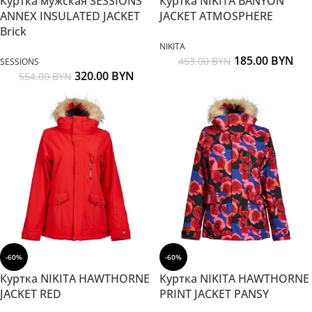
Куртка мужская SESSIONS
Куртка NIKITA BANYON
ANNEX INSULATED JACKET
JACKET ATMOSPHERE
Brick
NIKITA
185.00
BYN
463.00
BYN
SESSIONS
320.00
BYN
554.00
BYN
-60%
-60%
Куртка NIKITA HAWTHORNE
Куртка NIKITA HAWTHORNE
JACKET RED
PRINT JACKET PANSY