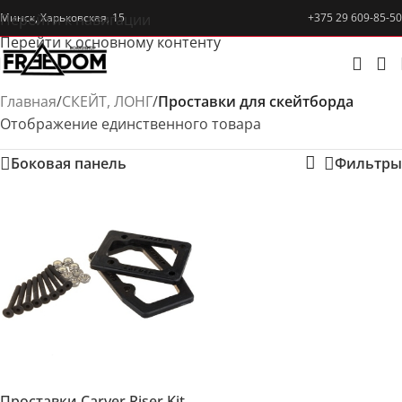
Перейти к навигации
Минск, Харьковская, 15
+375 29 609-85-50
Перейти к основному контенту
Главная
/
СКЕЙТ, ЛОНГ
/
Проставки для скейтборда
Отображение единственного товара
Боковая панель
Фильтры
Проставки Carver Riser Kit