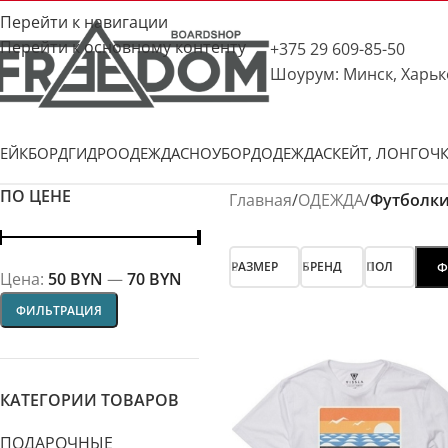
Перейти к навигации
Перейти к основному контенту
+375 29 609-85-50
Шоурум: Минск, Харьк
ЕЙКБОРД
ГИДРООДЕЖДА
СНОУБОРД
ОДЕЖДА
СКЕЙТ, ЛОНГ
ОЧ
ПО ЦЕНЕ
Главная
/
ОДЕЖДА
/
Футболк
РАЗМЕР
БРЕНД
ПОЛ
Ф
Цена:
50 BYN
—
70 BYN
ФИЛЬТРАЦИЯ
КАТЕГОРИИ ТОВАРОВ
ПОДАРОЧНЫЕ