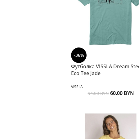
-36%
Футболка VISSLA Dream Ste
Eco Tee Jade
VISSLA
60.00
BYN
94.00
BYN