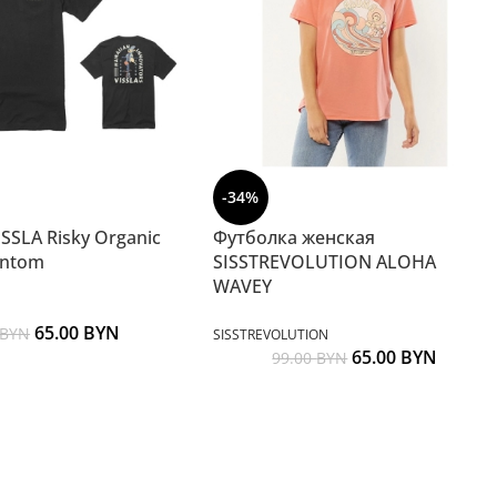
-34%
SSLA Risky Organic
Футболка женская
antom
SISSTREVOLUTION ALOHA
WAVEY
65.00
BYN
BYN
SISSTREVOLUTION
65.00
BYN
99.00
BYN