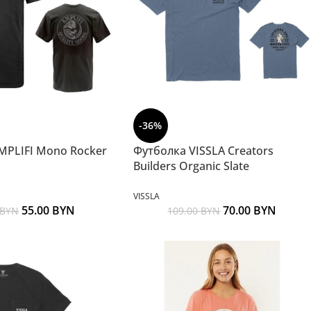
-36%
MPLIFI Mono Rocker
Футболка VISSLA Creators
Builders Organic Slate
VISSLA
55.00
BYN
70.00
BYN
BYN
109.00
BYN