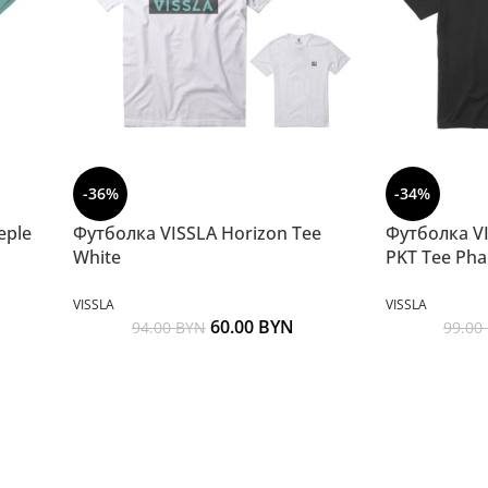
-36%
-34%
eple
Футболка VISSLA Horizon Tee
Футболка VI
White
PKT Tee Ph
VISSLA
VISSLA
60.00
BYN
94.00
BYN
99.00