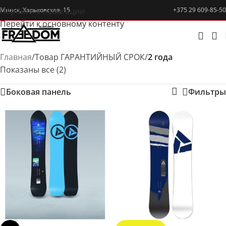
Перейти к навигации
Минск, Харьковская, 15
+375 29 609-85-50
Перейти к основному контенту
Главная
/
Товар ГАРАНТИЙНЫЙ СРОК
/
2 года
Показаны все (2)
Боковая панель
Фильтры