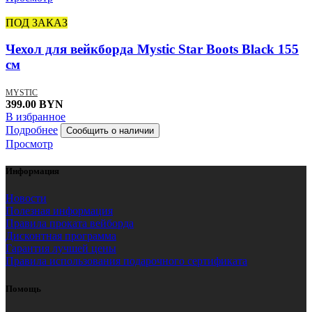
ПОД ЗАКАЗ
Чехол для вейкборда Mystic Star Boots Black 155
см
MYSTIC
399.00
BYN
В избранное
Подробнее
Просмотр
Информация
Новости
Полезная информация
Правила проката вейборда
Дисконтная программа
Гарантия лучшей цены
Правила использования подарочного сертификата
Помощь