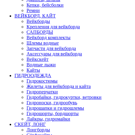
Кепки, бейсболки
Ремни
ВЕЙКБОРД, КАЙТ
Вейкборды
Крепления для вейкборда
САПБОРДЫ
Вейкборд комплекты
Шлемы водные
Запчасти для вейкборда
Аксессуары для вейкборда
Вейкскейт
Водные лыжи
Кайты
ГИДРООДЕЖДА
Гидрокостюмы
Жилеты для вейкборда и кайта
Гидроперчатки
Гидробайки, гидрокуртки, ветровки
Гидроноски, гидрообувь
Гидрошапки и гидрошлемы
Гидрошорты, бордшорты
Лайкры, гидромайки
СКЕЙТ, ЛОНГ
Лонгборды