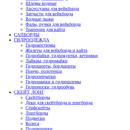
Шлемы водные
Аксессуары для вейкборда
Запчасти для вейкборда
Водные лыжи
Фалы, ручки для вейкборда
Трапеции для кайта
САПБОРДЫ
ГИДРООДЕЖДА
Гидрокостюмы
Жилеты для вейкборда и кайта
Гидробайки, гидрокуртки, ветровки
Лайкры, гидромайки
Гидрошорты, бордшорты
Пончо, полотенца
Гидроперчатки
Гидрошапки и гидрошлемы
Гидроноски, гидрообувь
СКЕЙТ, ЛОНГ
Скейтборды
Деки для скейтборда и лонгборда
Сёрфскейты
Лонгборды
Подвески
Колеса
Подшипники