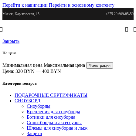
Перейти к навигации
Перейти к основному контенту
Минск, Харьковская, 15
+375 29 609-85-50
Закрыть
По цене
Минимальная цена
Максимальная цена
Фильтрация
Цена:
320 BYN
—
400 BYN
Категории товаров
ПОДАРОЧНЫЕ СЕРТИФИКАТЫ
СНОУБОРД
Сноуборды
Крепления для сноуборда
Ботинки для сноуборда
Сплитборды и аксессуары
Шлемы для сноуборда и лыж
Защита