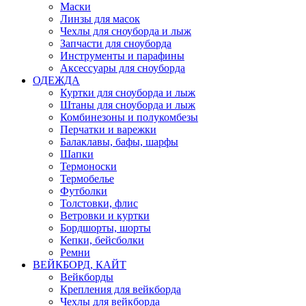
Маски
Линзы для масок
Чехлы для сноуборда и лыж
Запчасти для сноуборда
Инструменты и парафины
Аксессуары для сноуборда
ОДЕЖДА
Куртки для сноуборда и лыж
Штаны для сноуборда и лыж
Комбинезоны и полукомбезы
Перчатки и варежки
Балаклавы, бафы, шарфы
Шапки
Термоноски
Термобелье
Футболки
Толстовки, флис
Ветровки и куртки
Бордшорты, шорты
Кепки, бейсболки
Ремни
ВЕЙКБОРД, КАЙТ
Вейкборды
Крепления для вейкборда
Чехлы для вейкборда