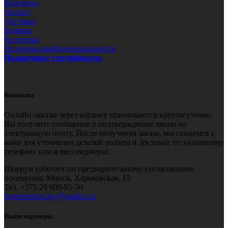
Контакты
Оплата
Доставка
Возврат
Рассрочка
Политика конфиденциальности
Подарочные сертификаты
Контакты
Онлайн-заказы через корзину принимаются круглосуточно.
Вы получите сообщение о подтверждении заказа на
электронную почту. После получения заказа, мы свяжемся с
вами для уточнения деталей оплаты и доставки по указанному
телефону или в мессенджерах.
Шоурум работает по предварительному согласованию
посещения: Минск, Харьковская, 15
Тел.
+375 29 609-85-50
freedomshop.by@yandex.ru
Наши партнеры