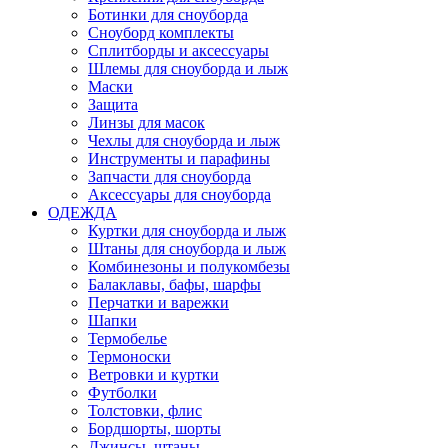
Ботинки для сноуборда
Сноуборд комплекты
Сплитборды и аксессуары
Шлемы для сноуборда и лыж
Маски
Защита
Линзы для масок
Чехлы для сноуборда и лыж
Инструменты и парафины
Запчасти для сноуборда
Аксессуары для сноуборда
ОДЕЖДА
Куртки для сноуборда и лыж
Штаны для сноуборда и лыж
Комбинезоны и полукомбезы
Балаклавы, бафы, шарфы
Перчатки и варежки
Шапки
Термобелье
Термоноски
Ветровки и куртки
Футболки
Толстовки, флис
Бордшорты, шорты
Джинсы, штаны