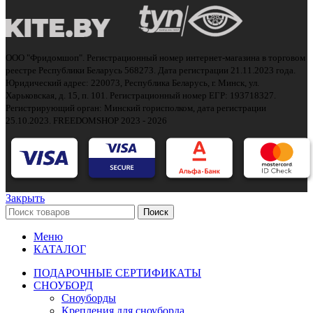
ООО "Фридомшоп". Регистрационный номер интернет-магазина в торговом
реестре Республики Беларусь 568273. Дата регистрации 21.11.2023 года.
Юридический адрес: 220073, Республика Беларусь, г. Минск, ул.
Харьковская, д. 15, п. 101. Регистрационный номер ЕГР: 193718327.
Регистрирующий орган: Минский горисполком, дата регистрации
25.10.2023.
FREEDOMSHOP 2023 - 2026
Закрыть
Поиск
Меню
КАТАЛОГ
ПОДАРОЧНЫЕ СЕРТИФИКАТЫ
СНОУБОРД
Сноуборды
Крепления для сноуборда