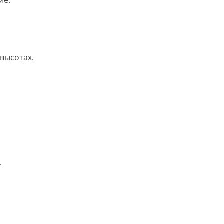
ие.
высотах.
.