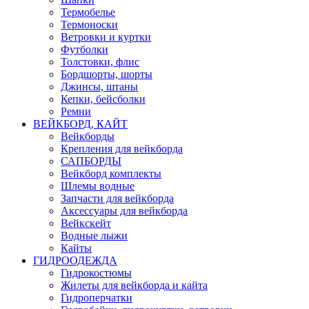
Термобелье
Термоноски
Ветровки и куртки
Футболки
Толстовки, флис
Бордшорты, шорты
Джинсы, штаны
Кепки, бейсболки
Ремни
ВЕЙКБОРД, КАЙТ
Вейкборды
Крепления для вейкборда
САПБОРДЫ
Вейкборд комплекты
Шлемы водные
Запчасти для вейкборда
Аксессуары для вейкборда
Вейкскейт
Водные лыжи
Кайты
ГИДРООДЕЖДА
Гидрокостюмы
Жилеты для вейкборда и кайта
Гидроперчатки