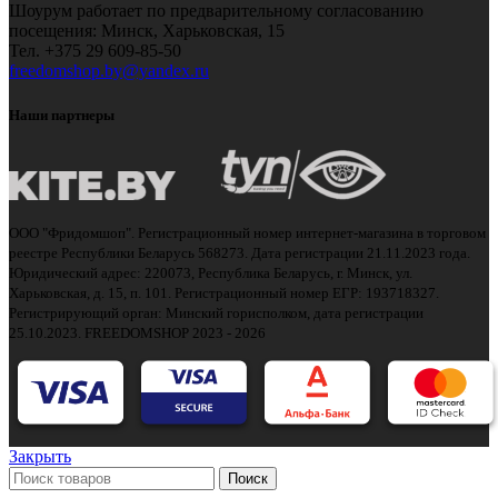
Шоурум работает по предварительному согласованию
посещения: Минск, Харьковская, 15
Тел.
+375 29 609-85-50
freedomshop.by@yandex.ru
Наши партнеры
ООО "Фридомшоп". Регистрационный номер интернет-магазина в торговом
реестре Республики Беларусь 568273. Дата регистрации 21.11.2023 года.
Юридический адрес: 220073, Республика Беларусь, г. Минск, ул.
Харьковская, д. 15, п. 101. Регистрационный номер ЕГР: 193718327.
Регистрирующий орган: Минский горисполком, дата регистрации
25.10.2023.
FREEDOMSHOP 2023 - 2026
Закрыть
Поиск