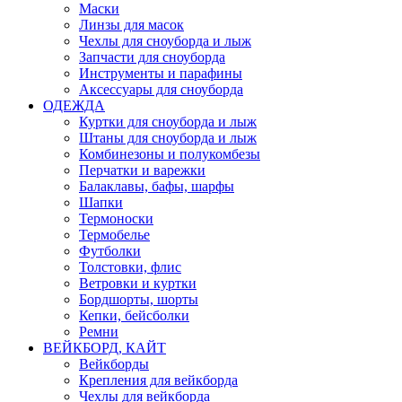
Маски
Линзы для масок
Чехлы для сноуборда и лыж
Запчасти для сноуборда
Инструменты и парафины
Аксессуары для сноуборда
ОДЕЖДА
Куртки для сноуборда и лыж
Штаны для сноуборда и лыж
Комбинезоны и полукомбезы
Перчатки и варежки
Балаклавы, бафы, шарфы
Шапки
Термоноски
Термобелье
Футболки
Толстовки, флис
Ветровки и куртки
Бордшорты, шорты
Кепки, бейсболки
Ремни
ВЕЙКБОРД, КАЙТ
Вейкборды
Крепления для вейкборда
Чехлы для вейкборда