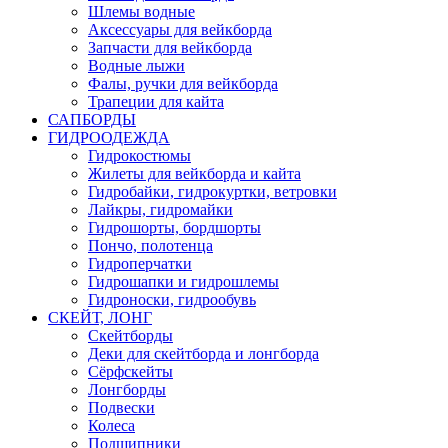
Шлемы водные
Аксессуары для вейкборда
Запчасти для вейкборда
Водные лыжи
Фалы, ручки для вейкборда
Трапеции для кайта
САПБОРДЫ
ГИДРООДЕЖДА
Гидрокостюмы
Жилеты для вейкборда и кайта
Гидробайки, гидрокуртки, ветровки
Лайкры, гидромайки
Гидрошорты, бордшорты
Пончо, полотенца
Гидроперчатки
Гидрошапки и гидрошлемы
Гидроноски, гидрообувь
СКЕЙТ, ЛОНГ
Скейтборды
Деки для скейтборда и лонгборда
Сёрфскейты
Лонгборды
Подвески
Колеса
Подшипники