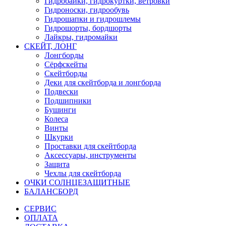
Гидробайки, гидрокуртки, ветровки
Гидроноски, гидрообувь
Гидрошапки и гидрошлемы
Гидрошорты, бордшорты
Лайкры, гидромайки
СКЕЙТ, ЛОНГ
Лонгборды
Сёрфскейты
Скейтборды
Деки для скейтборда и лонгборда
Подвески
Подшипники
Бушинги
Колеса
Винты
Шкурки
Проставки для скейтборда
Аксессуары, инструменты
Защита
Чехлы для скейтборда
ОЧКИ СОЛНЦЕЗАЩИТНЫЕ
БАЛАНСБОРД
СЕРВИС
ОПЛАТА