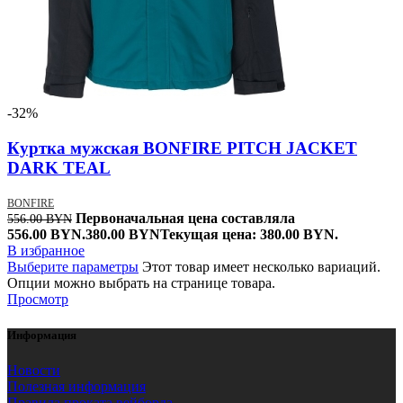
-32%
Куртка мужская BONFIRE PITCH JACKET
DARK TEAL
BONFIRE
Первоначальная цена составляла
556.00
BYN
556.00 BYN.
380.00
BYN
Текущая цена: 380.00 BYN.
В избранное
Выберите параметры
Этот товар имеет несколько вариаций.
Опции можно выбрать на странице товара.
Просмотр
Информация
Новости
Полезная информация
Правила проката вейборда