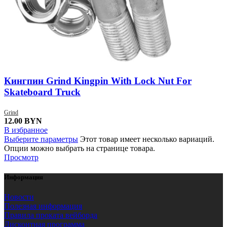
Кингпин Grind Kingpin With Lock Nut For
Skateboard Truck
Grind
12.00
BYN
В избранное
Выберите параметры
Этот товар имеет несколько вариаций.
Опции можно выбрать на странице товара.
Просмотр
Информация
Новости
Полезная информация
Правила проката вейборда
Дисконтная программа