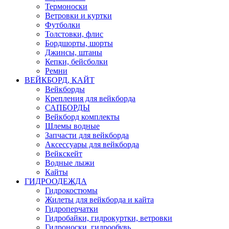
Термоноски
Ветровки и куртки
Футболки
Толстовки, флис
Бордшорты, шорты
Джинсы, штаны
Кепки, бейсболки
Ремни
ВЕЙКБОРД, КАЙТ
Вейкборды
Крепления для вейкборда
САПБОРДЫ
Вейкборд комплекты
Шлемы водные
Запчасти для вейкборда
Аксессуары для вейкборда
Вейкскейт
Водные лыжи
Кайты
ГИДРООДЕЖДА
Гидрокостюмы
Жилеты для вейкборда и кайта
Гидроперчатки
Гидробайки, гидрокуртки, ветровки
Гидроноски, гидрообувь