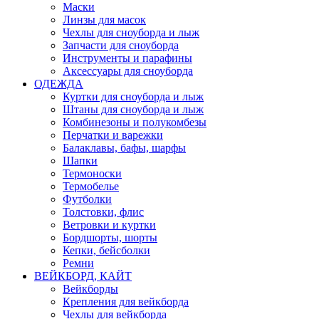
Маски
Линзы для масок
Чехлы для сноуборда и лыж
Запчасти для сноуборда
Инструменты и парафины
Аксессуары для сноуборда
ОДЕЖДА
Куртки для сноуборда и лыж
Штаны для сноуборда и лыж
Комбинезоны и полукомбезы
Перчатки и варежки
Балаклавы, бафы, шарфы
Шапки
Термоноски
Термобелье
Футболки
Толстовки, флис
Ветровки и куртки
Бордшорты, шорты
Кепки, бейсболки
Ремни
ВЕЙКБОРД, КАЙТ
Вейкборды
Крепления для вейкборда
Чехлы для вейкборда