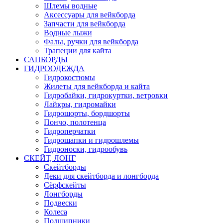
Шлемы водные
Аксессуары для вейкборда
Запчасти для вейкборда
Водные лыжи
Фалы, ручки для вейкборда
Трапеции для кайта
САПБОРДЫ
ГИДРООДЕЖДА
Гидрокостюмы
Жилеты для вейкборда и кайта
Гидробайки, гидрокуртки, ветровки
Лайкры, гидромайки
Гидрошорты, бордшорты
Пончо, полотенца
Гидроперчатки
Гидрошапки и гидрошлемы
Гидроноски, гидрообувь
СКЕЙТ, ЛОНГ
Скейтборды
Деки для скейтборда и лонгборда
Сёрфскейты
Лонгборды
Подвески
Колеса
Подшипники