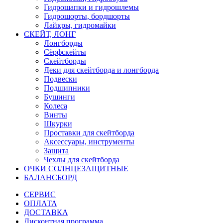
Гидрошапки и гидрошлемы
Гидрошорты, бордшорты
Лайкры, гидромайки
СКЕЙТ, ЛОНГ
Лонгборды
Сёрфскейты
Скейтборды
Деки для скейтборда и лонгборда
Подвески
Подшипники
Бушинги
Колеса
Винты
Шкурки
Проставки для скейтборда
Аксессуары, инструменты
Защита
Чехлы для скейтборда
ОЧКИ СОЛНЦЕЗАЩИТНЫЕ
БАЛАНСБОРД
СЕРВИС
ОПЛАТА
ДОСТАВКА
Дисконтная программа