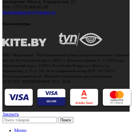
посещения: Минск, Харьковская, 15
Тел.
+375 29 609-85-50
freedomshop.by@yandex.ru
Наши партнеры
ООО "Фридомшоп". Регистрационный номер интернет-магазина в торговом
реестре Республики Беларусь 568273. Дата регистрации 21.11.2023 года.
Юридический адрес: 220073, Республика Беларусь, г. Минск, ул.
Харьковская, д. 15, п. 101. Регистрационный номер ЕГР: 193718327.
Регистрирующий орган: Минский горисполком, дата регистрации
25.10.2023.
FREEDOMSHOP 2023 - 2026
Закрыть
Поиск
Меню