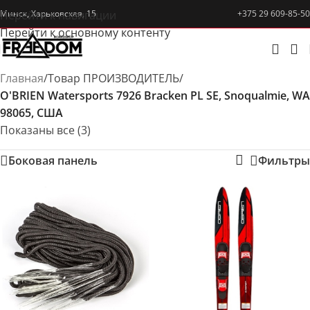
Перейти к навигации
Минск, Харьковская, 15
+375 29 609-85-50
Перейти к основному контенту
Главная
/
Товар ПРОИЗВОДИТЕЛЬ
/
O'BRIEN Watersports 7926 Bracken PL SE, Snoqualmie, WA
98065, США
Показаны все (3)
Боковая панель
Фильтры