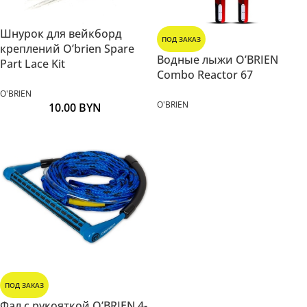
Шнурок для вейкборд
ПОД ЗАКАЗ
креплений O’brien Spare
Водные лыжи O’BRIEN
Part Lace Kit
Combo Reactor 67
O'BRIEN
O'BRIEN
10.00
BYN
ПОД ЗАКАЗ
Фал с рукояткой O’BRIEN 4-