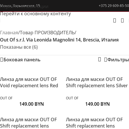
Перейти к навигации
Минск, Харьковская, 15
+375 29 609-85-50
Перейти к основному контенту
Главная
/
Товар ПРОИЗВОДИТЕЛЬ
/
Out Of s.r.l. Via Leonida Magnolini 14, Brescia, Италия
Показаны все (6)
Боковая панель
Фильтры
Линза для маски OUT OF
Линза для маски OUT OF
Void replacement lens Red
Shift replacement lens Silver
OUT OF
OUT OF
149.00
BYN
149.00
BYN
Линза для маски OUT OF
Линза для маски OUT OF
Shift replacement lens
Shift replacement lens