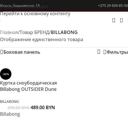
Перейти к навигации
Минск, Харьковская, 15
+375 29 609-85-50
Перейти к основному контенту
Главная
/
Товар БРЕНД
/
BILLABONG
Отображение единственного товара
Боковая панель
Фильтры
-30%
Куртка сноубордическая
Billabong OUTSIDER Dune
BILLABONG
489.00
BYN
699.00
BYN
Billabong