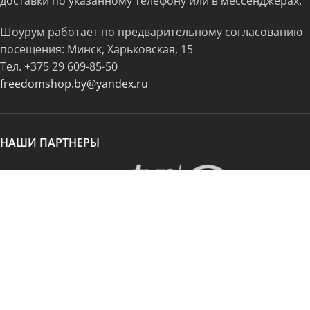
доставки по указанному телефону или в мессенджерах.
Шоурум работает по предварительному согласованию
посещения: Минск, Харьковская, 15
Тел.
+375 29 609-85-50
freedomshop.by@yandex.ru
НАШИ ПАРТНЕРЫ
ООО "Фридомшоп". Регистрационный номер интернет-магазина в
торговом реестре Республики Беларусь 568273. Дата регистрации
21.11.2023 года. Юридический адрес: 220073, Республика Беларусь, г.
Минск, ул. Харьковская, д. 15, п. 101. Регистрационный номер ЕГР:
193718327. Регистрирующий орган: Минский горисполком, дата
регистрации 25.10.2023.
FREEDOMSHOP 2023 - 2026