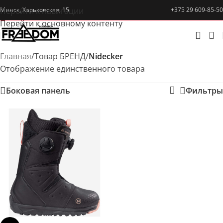
Перейти к навигации
Минск, Харьковская, 15
+375 29 609-85-50
Перейти к основному контенту
Главная
/
Товар БРЕНД
/
Nidecker
Отображение единственного товара
Боковая панель
Фильтры