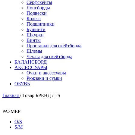
Сёрфскейты
Лонгборды
Подвески
Колеса
Подшипники
Бушинги
Шкурки
Винты
Проставки для скейтборда
Шлемы
Чехлы для скейтборда
БАЛАНСБОРД
АКСЕССУАРЫ
Очки и аксессуары
Рюкзаки и сумки
ОБУВЬ
Главная
/
Товар БРЕНД
/
TS
РАЗМЕР
O/S
S/M