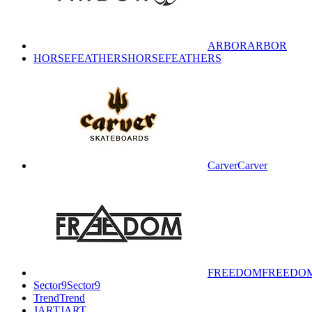
ARBOR
ARBOR
HORSEFEATHERS
HORSEFEATHERS
Carver
Carver
FREEDOM
FREEDO
Sector9
Sector9
Trend
Trend
JART
JART