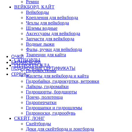
Ремни
БУШИНГИ
ВЕЙКБОРД, КАЙТ
ШКУРКИ
Вейкборды
Крепления для вейкборда
Чехлы для вейкборда
ВИНТЫ
Шлемы водные
ПОДКЛАДКИ | ПРОСТАВКИ
Аксессуары для вейкборда
ШЛЕМЫ СКЕЙТ | ВЕЛО
Запчасти для вейкборда
ЧЕХЛЫ СКЕЙТ | ЛОНГ
Водные лыжи
Фалы, ручки для вейкборда
Трапеции для кайта
ОЧКИ
САПБОРДЫ
БАЛАНСБОРД
ГИДРООДЕЖДА
ПОДАРОЧНЫЕ СЕРТИФИКАТЫ
Гидрокостюмы
СЕРВИС
Жилеты для вейкборда и кайта
Гидробайки, гидрокуртки, ветровки
Лайкры, гидромайки
Гидрошорты, бордшорты
Пончо, полотенца
Гидроперчатки
Гидрошапки и гидрошлемы
Гидроноски, гидрообувь
СКЕЙТ, ЛОНГ
Скейтборды
Деки для скейтборда и лонгборда