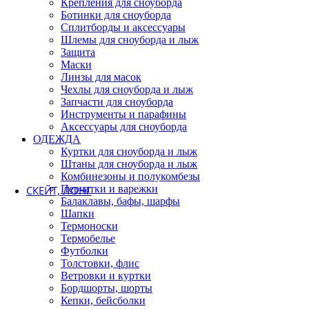
Крепления для сноуборда
Ботинки для сноуборда
БАЛАКЛАВЫ | БАФЫ
Сплитборды и аксессуары
ФЛИС | ТОЛСТОВКИ
Шлемы для сноуборда и лыж
ТЕРМОНОСКИ | НОСКИ
Защита
ТЕРМОБЕЛЬЕ
Маски
ФУТБОЛКИ | МАЙКИ
Линзы для масок
Чехлы для сноуборда и лыж
Запчасти для сноуборда
ТОЛСТОВКИ, БАЙКИ
Инструменты и парафины
ВЕТРОВКИ | КУРТКИ
Аксессуары для сноуборда
ШОРТЫ | БОРДШОРТЫ
ОДЕЖДА
КЕПКИ | БЕЙСБОЛКИ
Куртки для сноуборда и лыж
РЕМНИ
Штаны для сноуборда и лыж
Комбинезоны и полукомбезы
Перчатки и варежки
СКЕЙТ, ЛОНГ
Балаклавы, бафы, шарфы
ЛОНГБОРДЫ
Шапки
СКЕЙТБОРДЫ
Термоноски
СЕРФСКЕЙТЫ
Термобелье
ДЕКИ
Футболки
Толстовки, флис
Ветровки и куртки
ПОДВЕСКИ | ТРАКИ
Бордшорты, шорты
ПОДШИПНИКИ
Кепки, бейсболки
КОЛЕСА