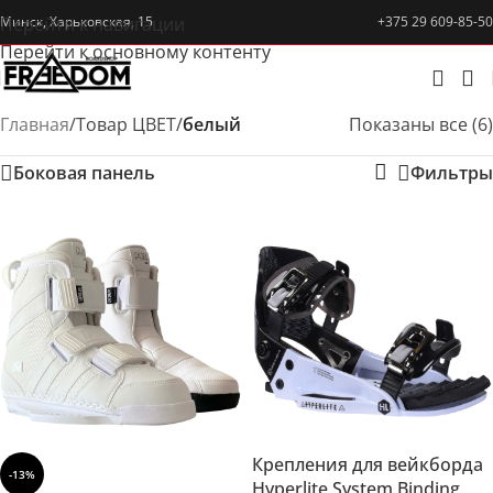
Перейти к навигации
Минск, Харьковская, 15
+375 29 609-85-50
Перейти к основному контенту
Главная
/
Товар ЦВЕТ
/
белый
Показаны все (6)
Боковая панель
Фильтры
Крепления для вейкборда
-13%
Hyperlite System Binding