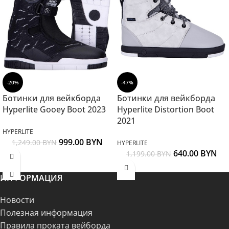
-20%
-47%
Ботинки для вейкборда
Ботинки для вейкборда
Hyperlite Gooey Boot 2023
Hyperlite Distortion Boot
2021
HYPERLITE
999.00
BYN
1,249.00
BYN
HYPERLITE
640.00
BYN
1,199.00
BYN
ИНФОРМАЦИЯ
Новости
Полезная информация
Правила проката вейборда