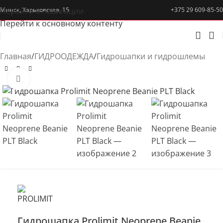
Перейти к навигации
Минск, Харьковская, 15
+375 29 609-85-50
Перейти к основному контенту
Главная
/
ГИДРООДЕЖДА
/
Гидрошапки и гидрошлемы
Нажмите, чтобы увеличить
Гидрошапка Prolimit Neoprene Beanie