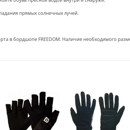
ойте обувь пресной водой внутри и снаружи.
падания прямых солнечных лучей.
порта в бордшопе FREEDOM. Наличие необходимого разме