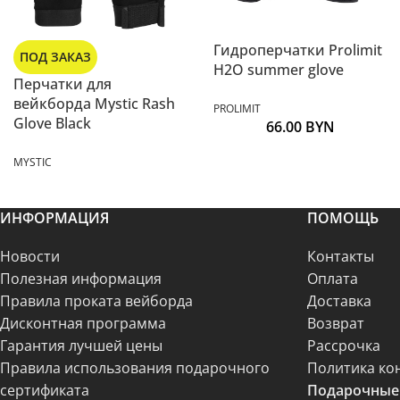
Гидроперчатки Prolimit
ПОД ЗАКАЗ
H2O summer glove
Перчатки для
вейкборда Mystic Rash
PROLIMIT
Glove Black
66.00
BYN
MYSTIC
ИНФОРМАЦИЯ
ПОМОЩЬ
Новости
Контакты
Полезная информация
Оплата
Правила проката вейборда
Доставка
Дисконтная программа
Возврат
Гарантия лучшей цены
Рассрочка
Правила использования подарочного
Политика ко
сертификата
Подарочные