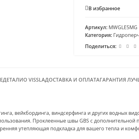
В избранное
Артикул:
MWGLE5MG
Категория:
Гидропер
Поделиться:
Е
ДЕТАЛИ
О VISSLA
ДОСТАВКА И ОПЛАТА
ГАРАНТИЯ ЛУЧ
инга, вейкбординга, виндсерфинга и других водных видо
пользования. Проклеенные швы GBS с дополнительной пр
тренняя утепляющая подкладка для вашего тепла и комф