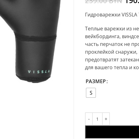
190
239.00
BYN
Гидроварежки VISSLA 
Теплые варежки из не
вейкбординга, виндсе
часть перчаток не п
проклейкой снаружи, 
предотвратят затекан
для вашего тепла и к
РАЗМЕР
S