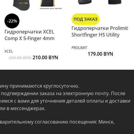
ПОД ЗАКАЗ
-22%
Гидроперчатки Prolimit
Гидроперчатки XCEL
Shortfinger HS Utility
Comp X 5-Finger 4mm
PROLIMIT
XCEL
179.00
BYN
210.00
BYN
269.00
BYN
зину принимаются круглосуточно.
 подтверждении заказа на электронную почту. После
жемся с вами для уточнения деталей оплаты и доставки
ли в мессенджерах.
варительному согласованию посещения: Минск,