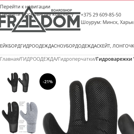
Перейти к навигации
Перейти к основному контенту
+375 29 609-85-50
Шоурум: Минск, Харьк
ЕЙКБОРД
ГИДРООДЕЖДА
СНОУБОРД
ОДЕЖДА
СКЕЙТ, ЛОНГ
ОЧ
Главная
/
ГИДРООДЕЖДА
/
Гидроперчатки
/
Гидроварежки V
-21%