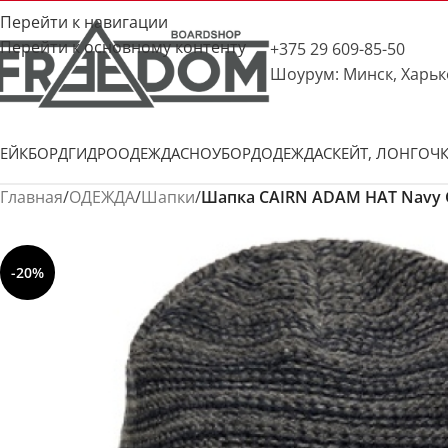
Перейти к навигации
Перейти к основному контенту
+375 29 609-85-50
Шоурум: Минск, Харьк
ЕЙКБОРД
ГИДРООДЕЖДА
СНОУБОРД
ОДЕЖДА
СКЕЙТ, ЛОНГ
ОЧ
Главная
/
ОДЕЖДА
/
Шапки
/
Шапка CAIRN ADAM HAT Navy 
-20%