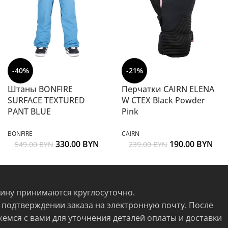
-40%
-21%
Штаны BONFIRE
Перчатки CAIRN ELENA
SURFACE TEXTURED
W CTEX Black Powder
PANT BLUE
Pink
BONFIRE
CAIRN
330.00
BYN
190.00
BYN
549.00
BYN
239.00
BYN
зину принимаются круглосуточно.
 подтверждении заказа на электронную почту. После
жемся с вами для уточнения деталей оплаты и доставки