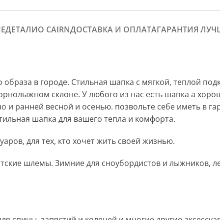
Е
ДЕТАЛИ
О CAIRN
ДОСТАВКА И ОПЛАТА
ГАРАНТИЯ ЛУЧ
 образа в городе. Стильная шапка с мягкой, теплой под
а горнолыжном склоне. У любого из нас есть шапка а хо
но и ранней весной и осенью. позвольте себе иметь в г
Стильная шапка для вашего тепла и комфорта.
аров, для тех, кто хочет жить своей жизнью.
тские шлемы. Зимние для сноубордистов и лыжников, летн
для спины, запястий и коленей и многие другие аксессу