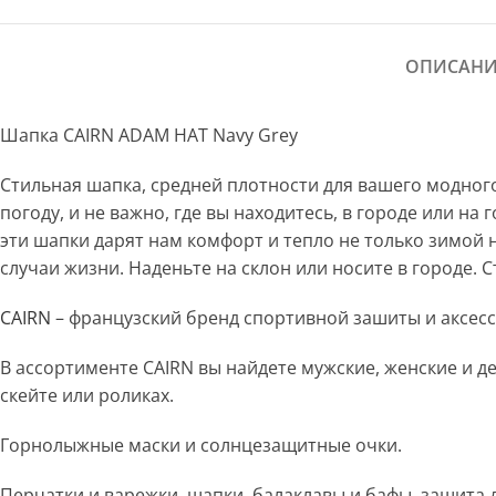
ОПИСАНИ
Шапка CAIRN ADAM HAT Navy Grey
Стильная шапка, средней плотности для вашего модного
погоду, и не важно, где вы находитесь, в городе или н
эти шапки дарят нам комфорт и тепло не только зимой 
случаи жизни. Наденьте на склон или носите в городе. 
CAIRN
– французский бренд спортивной зашиты и аксессу
В ассортименте CAIRN вы найдете мужские, женские и де
скейте или роликах.
Горнолыжные маски и солнцезащитные очки.
Перчатки и варежки, шапки, балаклавы и бафы, защита 