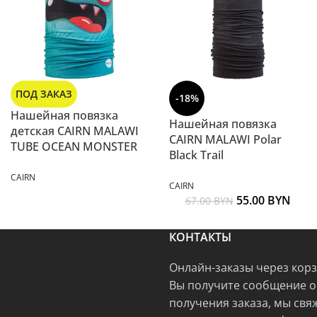
ПОД ЗАКАЗ
-18%
Нашейная повязка
Нашейная повязка
детская CAIRN MALAWI
CAIRN MALAWI Polar
TUBE OCEAN MONSTER
Black Trail
CAIRN
CAIRN
55.00
BYN
67.00
BYN
КОНТАКТЫ
Онлайн-заказы через кор
Вы получите сообщение о
получения заказа, мы свя