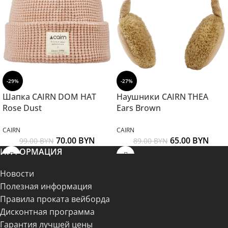
-29%
-27%
Шапка CAIRN DOM HAT
Наушники CAIRN THEA
Rose Dust
Ears Brown
CAIRN
CAIRN
70.00
BYN
65.00
BYN
99.00
BYN
89.00
BYN
ИНФОРМАЦИЯ
Новости
Полезная информация
Правила проката вейборда
Дисконтная программа
Гарантия лучшей цены