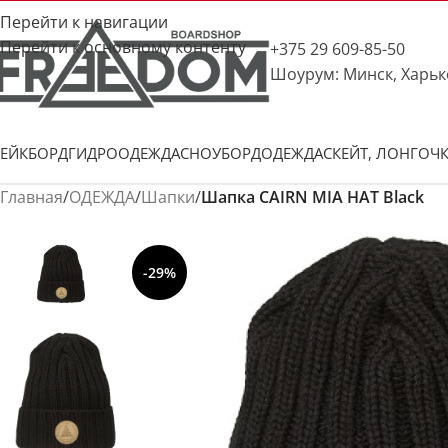
Перейти к навигации
Перейти к основному контенту
+375 29 609-85-50
Шоурум: Минск, Харьк
ЕЙКБОРД
ГИДРООДЕЖДА
СНОУБОРД
ОДЕЖДА
СКЕЙТ, ЛОНГ
ОЧ
Главная
/
ОДЕЖДА
/
Шапки
/
Шапка CAIRN MIA HAT Black
-29%