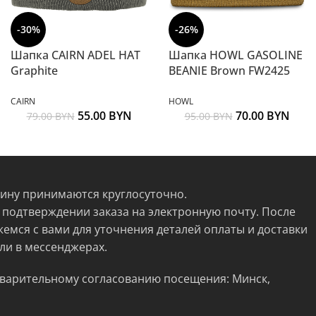
-30%
-26%
Шапка CAIRN ADEL HAT
Шапка HOWL GASOLINE
Graphite
BEANIE Brown FW2425
CAIRN
HOWL
55.00
BYN
70.00
BYN
79.00
BYN
95.00
BYN
зину принимаются круглосуточно.
 подтверждении заказа на электронную почту. После
жемся с вами для уточнения деталей оплаты и доставки
ли в мессенджерах.
варительному согласованию посещения: Минск,