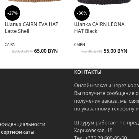
-27%
-30%
Шапка CAIRN EVA HAT
Шапка CAIRN LEONA
Latte Shell
HAT Black
CAIRN
CAIRN
65.00
BYN
55.00
BYN
89.00
BYN
79.00
BYN
КОНТАКТЫ
Онлайн-заказы через кор
Вы получите сообщение о
получения заказа, мы свя
по указанному телефону и
Шоурум работает по пред
нфиденциальности
Харьковская, 15
 сертификаты
Тел.
+375 29 609-85-50