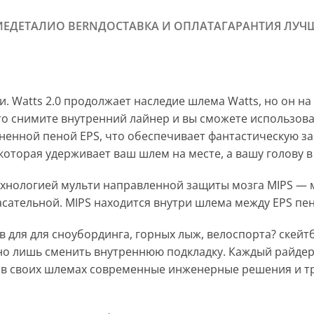
ИЕ
ДЕТАЛИ
О BERN
ДОСТАВКА И ОПЛАТА
ГАРАНТИЯ ЛУЧ
и. Watts 2.0 продолжает наследие шлема Watts, но он н
снимите внутренний лайнер и вы сможете использовать э
олненной пеной EPS, что обеспечивает фантастическую з
оторая удерживает ваш шлем на месте, а вашу голову в
 технологией мульти направленной защиты мозга MIPS —
асательной. MIPS находится внутри шлема между EPS пе
 для для сноубординга, горных лыж, велоспорта? скейт
но лишь сменить внутреннюю подкладку. Каждый райдер 
 в своих шлемах современные инженерные решения и т