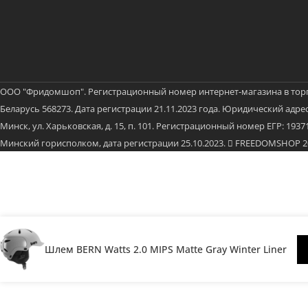
ООО "Фридомшоп". Регистрационный номер интернет-магазина в тор
Беларусь 568273. Дата регистрации 21.11.2023 года. Юридический адрес:
Минск, ул. Харьковская, д. 15, п. 101. Регистрационный номер ЕГР: 19
Минский горисполком, дата регистрации 25.10.2023.
FREEDOMSHOP 202
Шлем BERN Watts 2.0 MIPS Matte Gray Winter Liner