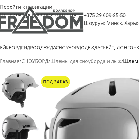
Перейти к навигации
Перейти к основному контенту
+375 29 609-85-50
Шоурум: Минск, Харьк
ЕЙКБОРД
ГИДРООДЕЖДА
СНОУБОРД
ОДЕЖДА
СКЕЙТ, ЛОНГ
ОЧ
Главная
/
СНОУБОРД
/
Шлемы для сноуборда и лыж
/
Шлем B
ПОД ЗАКАЗ