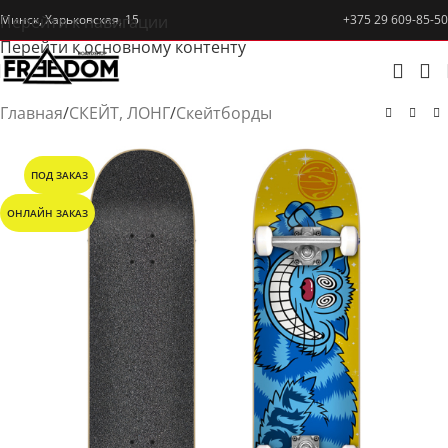
Перейти к навигации
Минск, Харьковская, 15
+375 29 609-85-50
Перейти к основному контенту
Главная
/
СКЕЙТ, ЛОНГ
/
Скейтборды
ПОД ЗАКАЗ
ОНЛАЙН ЗАКАЗ