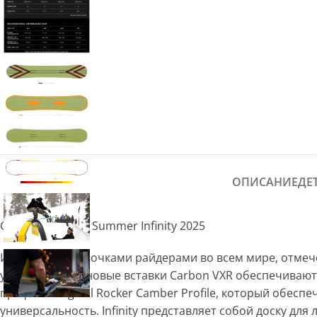
ОПИСАНИЕ
ДЕ
Сноуборд Never Summer Infinity 2025
Испытанная девочками райдерами во всем мире, отмече
условий. Карбоновые вставки Carbon VXR обеспечивают 
профиль Original Rocker Camber Profile, который обес
универсальность. Infinity представляет собой доску для