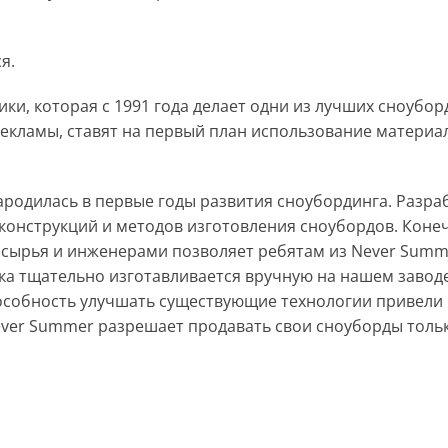
я.
и, которая с 1991 года делает одни из лучших сноуборд
кламы, ставят на первый план использование материал
ародилась в первые годы развития сноубординга. Разраб
конструкций и методов изготовления сноубордов. Коне
ырья и инженерами позволяет ребятам из Never Summe
ка тщательно изготавливается вручную на нашем заводе
особность улучшать существующие технологии привели 
ever Summer разрешает продавать свои сноуборды толь