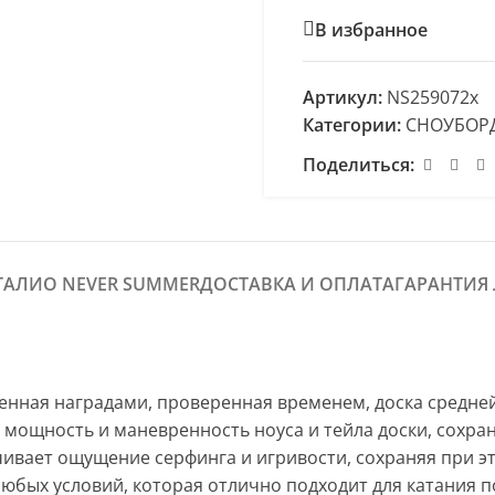
В избранное
Артикул:
NS259072x
Категории:
СНОУБОР
Поделиться:
ТАЛИ
О NEVER SUMMER
ДОСТАВКА И ОПЛАТА
ГАРАНТИЯ
нная наградами, проверенная временем, доска средней 
мощность и маневренность ноуса и тейла доски, сохраня
печивает ощущение серфинга и игривости, сохраняя при
 любых условий, которая отлично подходит для катания п