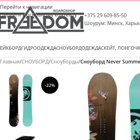
Перейти к навигации
Перейти к основному контенту
+375 29 609-85-50
Шоурум: Минск, Харьк
ЕЙКБОРД
ГИДРООДЕЖДА
СНОУБОРД
ОДЕЖДА
СКЕЙТ, ЛОНГ
ОЧ
Главная
/
СНОУБОРД
/
Сноуборды
/
Сноуборд Never Summer 
-22%