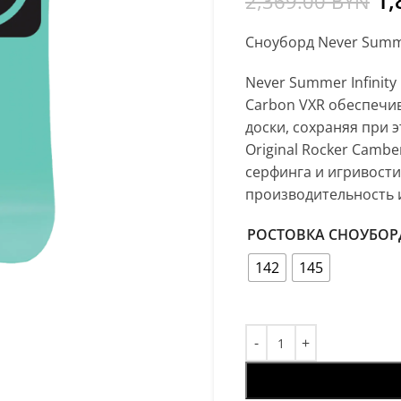
1,
2,369.00
BYN
Сноуборд Never Summer
Never Summer Infinit
Carbon VXR обеспечи
доски, сохраняя при э
Original Rocker Camb
серфинга и игривости
производительность 
РОСТОВКА СНОУБОР
142
145