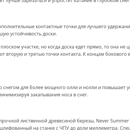
 лучше зарезаться и упростит катание в глубоком снег
полнительные контактные точки для лучшего удержания 
шую устойчивость доски.
лоском участке, но когда доска едет прямо, то она не 
ют вторую и третью точки контакта. К концам бокового
о снегом для более мощного олли и нолли и повышает у
минимизируя закапывания носа в снег.
 прочной лиственной древесиной березы, Never Summer 
отшлифованный на станке с ЧПУ до доли миллиметра. С