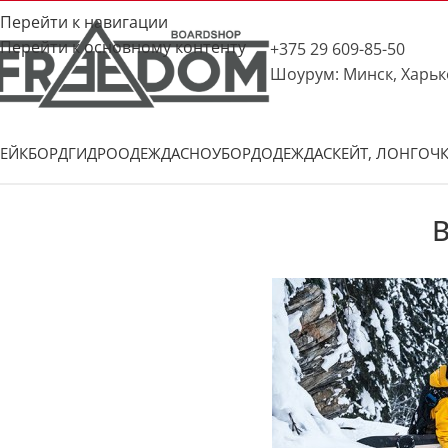
Перейти к навигации
Перейти к основному контенту
+375 29 609-85-50
Шоурум: Минск, Харьк
ЕЙКБОРД
ГИДРООДЕЖДА
СНОУБОРД
ОДЕЖДА
СКЕЙТ, ЛОНГ
ОЧ
B