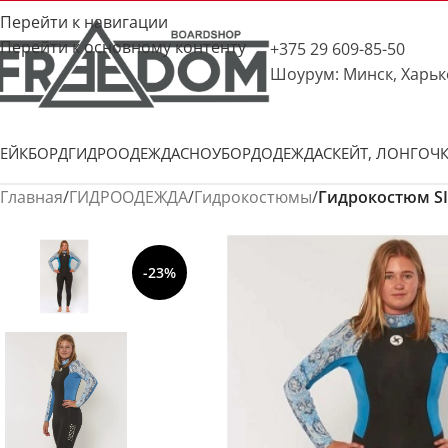
Перейти к навигации
Перейти к основному контенту
+375 29 609-85-50
Шоурум: Минск, Харьк
ЕЙКБОРД
ГИДРООДЕЖДА
СНОУБОРД
ОДЕЖДА
СКЕЙТ, ЛОНГ
ОЧ
Главная
/
ГИДРООДЕЖДА
/
Гидрокостюмы
/
Гидрокостюм SI
-23%