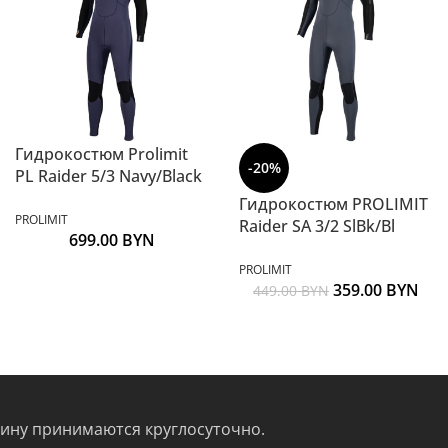
Гидрокостюм Prolimit
-20%
PL Raider 5/3 Navy/Black
Гидрокостюм PROLIMIT
PROLIMIT
Raider SA 3/2 SlBk/Bl
699.00
BYN
PROLIMIT
359.00
BYN
449.00
BYN
зину принимаются круглосуточно.