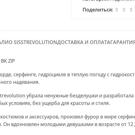
Поделиться:
АЛИ
О SISSTREVOLUTION
ДОСТАВКА И ОПЛАТА
ГАРАНТИ
BK ZIP
борде, серфинге, гидроцикле в теплую погоду с гидрок
бного надевания.
strevolution убрала ненужные безделушки и разработала
ых условиях, без ущерба для красоты и стиля.
остюмов и аксессуаров, произвел фурор в мире серфи
. Он вдохновлен молодыми девушками в возрасте от 12 д