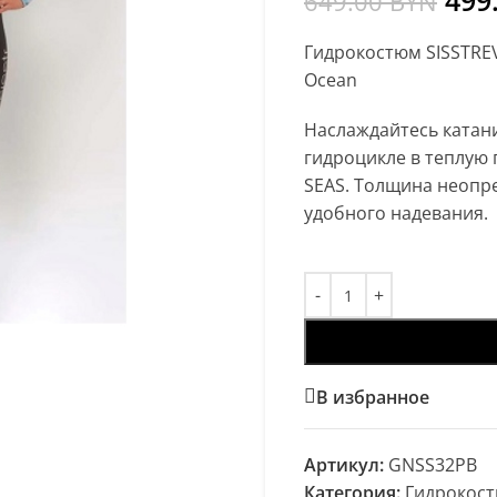
499
649.00
BYN
Гидрокостюм SISSTRE
Ocean
Наслаждайтесь катани
гидроцикле в теплую
SEAS. Толщина неопре
удобного надевания.
В избранное
Артикул:
GNSS32PB
Категория:
Гидрокос