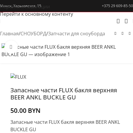
Перейти к навигации
Минск, Харьковская, 15
+375 29 609-85-50
Перейти к основному контенту
Главная
/
СНОУБОРД
/
Запчасти для сноуборда
Нажмите, чтобы увеличить
Запасные части FLUX бакля верхняя
BEER ANKL BUCKLE GU
50.00
BYN
Запасные части FLUX бакля верхняя BEER ANKL
BUCKLE GU