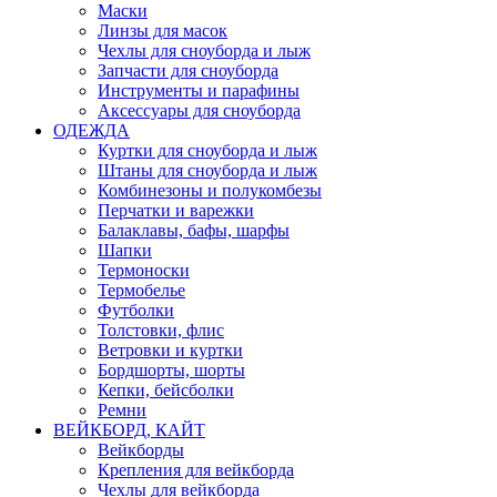
Маски
Линзы для масок
Чехлы для сноуборда и лыж
Запчасти для сноуборда
Инструменты и парафины
Аксессуары для сноуборда
ОДЕЖДА
Куртки для сноуборда и лыж
Штаны для сноуборда и лыж
Комбинезоны и полукомбезы
Перчатки и варежки
Балаклавы, бафы, шарфы
Шапки
Термоноски
Термобелье
Футболки
Толстовки, флис
Ветровки и куртки
Бордшорты, шорты
Кепки, бейсболки
Ремни
ВЕЙКБОРД, КАЙТ
Вейкборды
Крепления для вейкборда
Чехлы для вейкборда