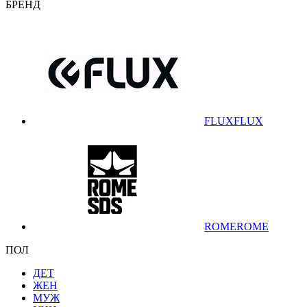
БРЕНД
FLUX
FLUX
ROME
ROME
ПОЛ
ДЕТ
ЖЕН
МУЖ