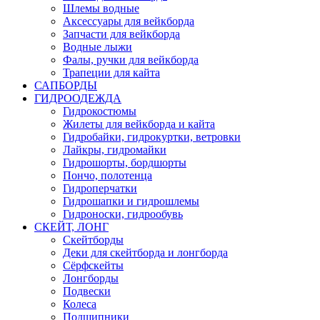
Шлемы водные
Аксессуары для вейкборда
Запчасти для вейкборда
Водные лыжи
Фалы, ручки для вейкборда
Трапеции для кайта
САПБОРДЫ
ГИДРООДЕЖДА
Гидрокостюмы
Жилеты для вейкборда и кайта
Гидробайки, гидрокуртки, ветровки
Лайкры, гидромайки
Гидрошорты, бордшорты
Пончо, полотенца
Гидроперчатки
Гидрошапки и гидрошлемы
Гидроноски, гидрообувь
СКЕЙТ, ЛОНГ
Скейтборды
Деки для скейтборда и лонгборда
Сёрфскейты
Лонгборды
Подвески
Колеса
Подшипники