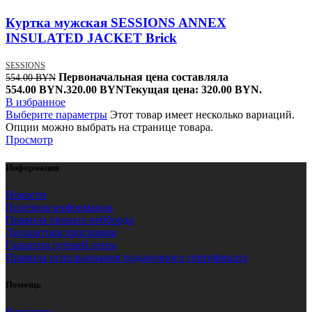
Куртка мужская SESSIONS ANNEX
INSULATED JACKET Brick
SESSIONS
Первоначальная цена составляла
554.00
BYN
554.00 BYN.
320.00
BYN
Текущая цена: 320.00 BYN.
В избранное
Выберите параметры
Этот товар имеет несколько вариаций.
Опции можно выбрать на странице товара.
Просмотр
Информация
Новости
Полезная информация
Правила проката вейборда
Дисконтная программа
Гарантия лучшей цены
Правила использования подарочного сертификата
Помощь
Контакты