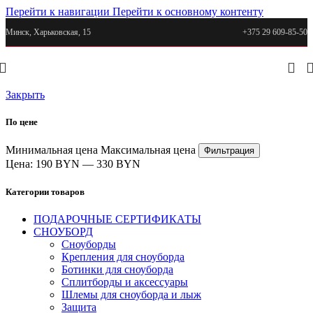
Перейти к навигации
Перейти к основному контенту
Минск, Харьковская, 15
+375 29 609-85-50
Закрыть
По цене
Минимальная цена
Максимальная цена
Фильтрация
Цена:
190 BYN
—
330 BYN
Категории товаров
ПОДАРОЧНЫЕ СЕРТИФИКАТЫ
СНОУБОРД
Сноуборды
Крепления для сноуборда
Ботинки для сноуборда
Сплитборды и аксессуары
Шлемы для сноуборда и лыж
Защита