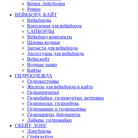
Кепки, бейсболки
Ремни
ВЕЙКБОРД, КАЙТ
Вейкборды
Крепления для вейкборда
САПБОРДЫ
Вейкборд комплекты
Шлемы водные
Запчасти для вейкборда
Аксессуары для вейкборда
Вейкскейт
Водные лыжи
Кайты
ГИДРООДЕЖДА
Гидрокостюмы
Жилеты для вейкборда и кайта
Гидроперчатки
Гидробайки, гидрокуртки, ветровки
Гидроноски, гидрообувь
Гидрошапки и гидрошлемы
Гидрошорты, бордшорты
Лайкры, гидромайки
СКЕЙТ, ЛОНГ
Лонгборды
Сёрфскейты