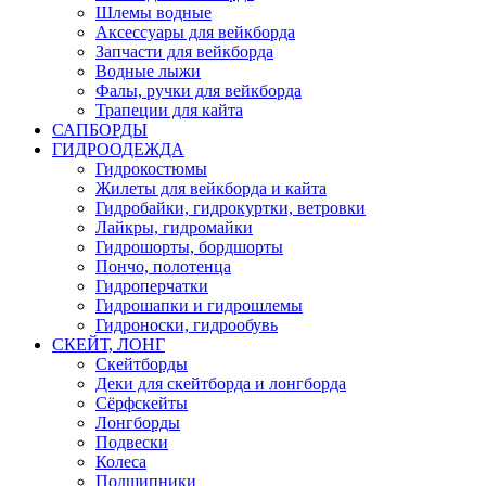
Шлемы водные
Аксессуары для вейкборда
Запчасти для вейкборда
Водные лыжи
Фалы, ручки для вейкборда
Трапеции для кайта
САПБОРДЫ
ГИДРООДЕЖДА
Гидрокостюмы
Жилеты для вейкборда и кайта
Гидробайки, гидрокуртки, ветровки
Лайкры, гидромайки
Гидрошорты, бордшорты
Пончо, полотенца
Гидроперчатки
Гидрошапки и гидрошлемы
Гидроноски, гидрообувь
СКЕЙТ, ЛОНГ
Скейтборды
Деки для скейтборда и лонгборда
Сёрфскейты
Лонгборды
Подвески
Колеса
Подшипники