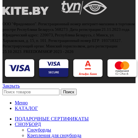
ООО "Фридомшоп". Регистрационный номер интернет-магазина в торговом
реестре Республики Беларусь 568273. Дата регистрации 21.11.2023 года.
Юридический адрес: 220073, Республика Беларусь, г. Минск, ул.
Харьковская, д. 15, п. 101. Регистрационный номер ЕГР: 193718327.
Регистрирующий орган: Минский горисполком, дата регистрации
25.10.2023.
FREEDOMSHOP 2023 - 2026
Закрыть
Поиск
Меню
КАТАЛОГ
ПОДАРОЧНЫЕ СЕРТИФИКАТЫ
СНОУБОРД
Сноуборды
Крепления для сноуборда