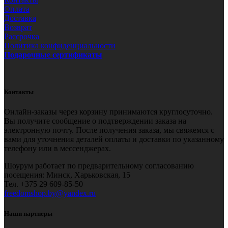
Оплата
Доставка
Возврат
Рассрочка
Политика конфиденциальности
Подарочные сертификаты
Контакты
Онлайн-заказы через корзину принимаются круглосуточно.
Вы получите сообщение о подтверждении заказа на
электронную почту. После получения заказа, мы свяжемся с
вами для уточнения деталей оплаты и доставки по указанному
телефону или в мессенджерах.
Шоурум работает по предварительному согласованию
посещения: Минск, Харьковская, 15
Тел.
+375 29 609-85-50
freedomshop.by@yandex.ru
Наши партнеры