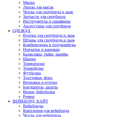
Маски
Линзы для масок
Чехлы для сноуборда и лыж
Запчасти для сноуборда
Инструменты и парафины
Аксессуары для сноуборда
ОДЕЖДА
Куртки для сноуборда и лыж
Штаны для сноуборда и лыж
Комбинезоны и полукомбезы
Перчатки и варежки
Балаклавы, бафы, шарфы
Шапки
Термоноски
Термобелье
Футболки
Толстовки, флис
Ветровки и куртки
Бордшорты, шорты
Кепки, бейсболки
Ремни
ВЕЙКБОРД, КАЙТ
Вейкборды
Крепления для вейкборда
Чехлы для вейкборда