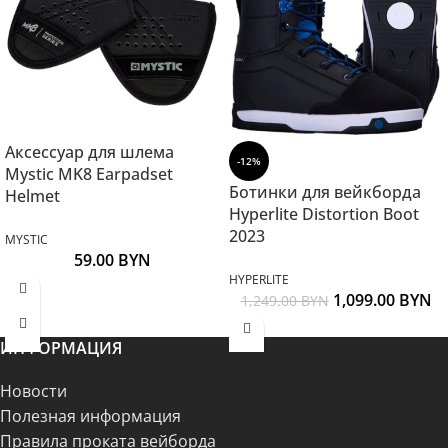
Аксессуар для шлема
-12%
Mystic MK8 Earpadset
Ботинки для вейкборда
Helmet
Hyperlite Distortion Boot
2023
MYSTIC
59.00
BYN
HYPERLITE
1,099.00
BYN
1,249.00
BYN
ИНФОРМАЦИЯ
Новости
Полезная информация
Правила проката вейборда