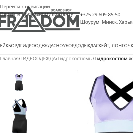
Перейти к навигации
Перейти к основному контенту
+375 29 609-85-50
Шоурум: Минск, Харьк
ЕЙКБОРД
ГИДРООДЕЖДА
СНОУБОРД
ОДЕЖДА
СКЕЙТ, ЛОНГ
ОЧ
Главная
/
ГИДРООДЕЖДА
/
Гидрокостюмы
/
Гидрокостюм же