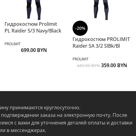
Гидрокостюм Prolimit
-20%
PL Raider 5/3 Navy/Black
Гидрокостюм PROLIMIT
PROLIMIT
Raider SA 3/2 SlBk/Bl
699.00
BYN
PROLIMIT
359.00
BYN
449.00
BYN
зину принимаются круглосуточно.
 подтверждении заказа на электронную почту. После
жемся с вами для уточнения деталей оплаты и доставки
ли в мессенджерах.