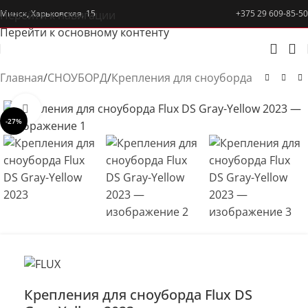
Перейти к навигации
Минск, Харьковская, 15
+375 29 609-85-50
Перейти к основному контенту
Главная
/
СНОУБОРД
/
Крепления для сноуборда
Нажмите, чтобы увеличить
-27%
Крепления для сноуборда Flux DS