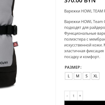
370.00
BYN
Варежки HOWL TEAM P
Варежки HOWL Team 
подходят для райдеро
Функциональные варе
полиэстера с мембра
искусственной кожи. 
эластичная фиксация
посадку и комфорт.
РАЗМЕР
L
M
S
XL