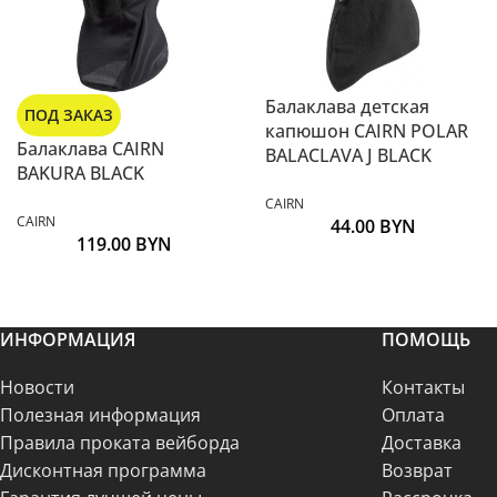
Балаклава детская
ПОД ЗАКАЗ
капюшон CAIRN POLAR
Балаклава CAIRN
BALACLAVA J BLACK
BAKURA BLACK
CAIRN
CAIRN
44.00
BYN
119.00
BYN
ИНФОРМАЦИЯ
ПОМОЩЬ
Новости
Контакты
Полезная информация
Оплата
Правила проката вейборда
Доставка
Дисконтная программа
Возврат