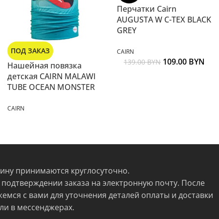
Перчатки Cairn
AUGUSTA W C-TEX BLACK
GREY
ПОД ЗАКАЗ
CAIRN
109.00
BYN
139.00
BYN
Нашейная повязка
детская CAIRN MALAWI
TUBE OCEAN MONSTER
CAIRN
зину принимаются круглосуточно.
 подтверждении заказа на электронную почту. После
жемся с вами для уточнения деталей оплаты и доставки
ли в мессенджерах.