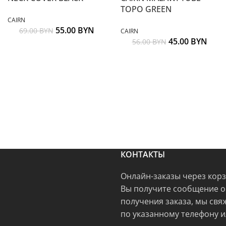
TOPO GREEN
CAIRN
55.00
BYN
69.00
BYN
CAIRN
45.00
BYN
56.00
BYN
КОНТАКТЫ
Онлайн-заказы через кор
Вы получите сообщение о
получения заказа, мы свя
по указанному телефону и