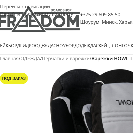
Перейти к навигации
Перейти к основному контенту
+375 29 609-85-50
Шоурум: Минск, Харьк
ЕЙКБОРД
ГИДРООДЕЖДА
СНОУБОРД
ОДЕЖДА
СКЕЙТ, ЛОНГ
ОЧ
Главная
/
ОДЕЖДА
/
Перчатки и варежки
/
Варежки HOWL TE
ПОД ЗАКАЗ