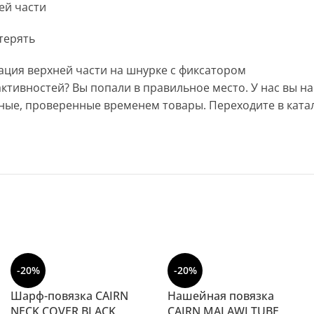
ей части
терять
ация верхней части на шнурке с фиксатором
ктивностей? Вы попали в правильное место. У нас вы на
ные, проверенные временем товары. Переходите в катал
-20%
-20%
Шарф-повязка CAIRN
Нашейная повязка
NECK COVER BLACK
CAIRN MALAWI TUBE